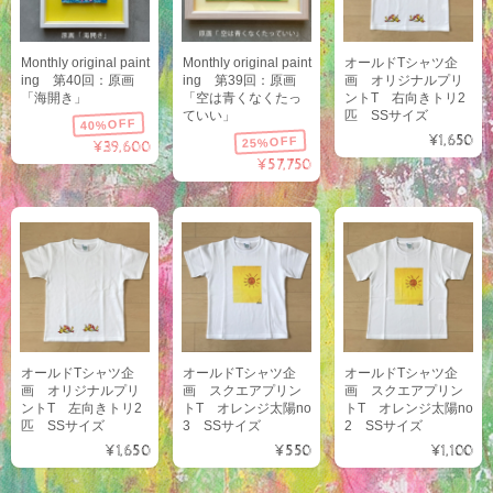
Monthly original paint
Monthly original paint
オールドTシャツ企
ing 第40回：原画
ing 第39回：原画
画 オリジナルプリ
「海開き」
「空は青くなくたっ
ントT 右向きトリ2
ていい」
匹 SSサイズ
40%OFF
¥1,650
25%OFF
¥39,600
¥57,750
オールドTシャツ企
オールドTシャツ企
オールドTシャツ企
画 オリジナルプリ
画 スクエアプリン
画 スクエアプリン
ントT 左向きトリ2
トT オレンジ太陽no
トT オレンジ太陽no
匹 SSサイズ
3 SSサイズ
2 SSサイズ
¥1,650
¥550
¥1,100