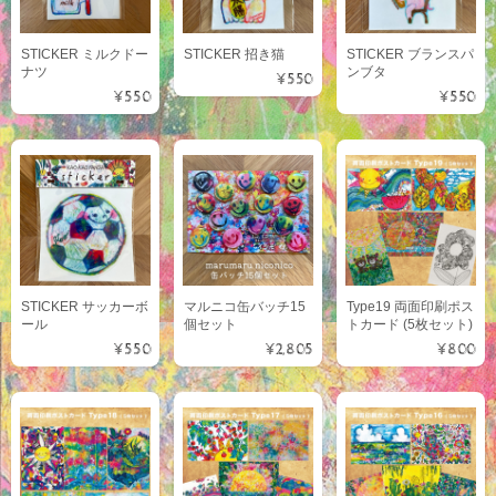
STICKER ミルクドー
STICKER 招き猫
STICKER ブランスパ
ナツ
ンブタ
¥550
¥550
¥550
STICKER サッカーボ
マルニコ缶バッチ15
Type19 両面印刷ポス
ール
個セット
トカード (5枚セット)
¥550
¥2,805
¥800