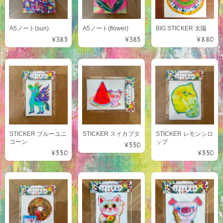
A5ノート(sun)
A5ノート(flower)
BIG STICKER 太陽
¥385
¥385
¥880
STICKER ブルーユニ
STICKER スイカブタ
STICKER レモンシロ
コーン
ップ
¥550
¥550
¥550