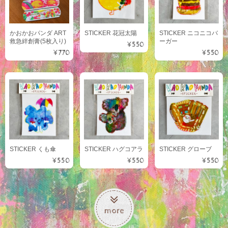
かおかおパンダ ART
STICKER 花冠太陽
STICKER ニコニコバ
救急絆創膏(5枚入り)
ーガー
¥550
¥770
¥550
STICKER くも傘
STICKER ハグコアラ
STICKER グローブ
¥550
¥550
¥550
more