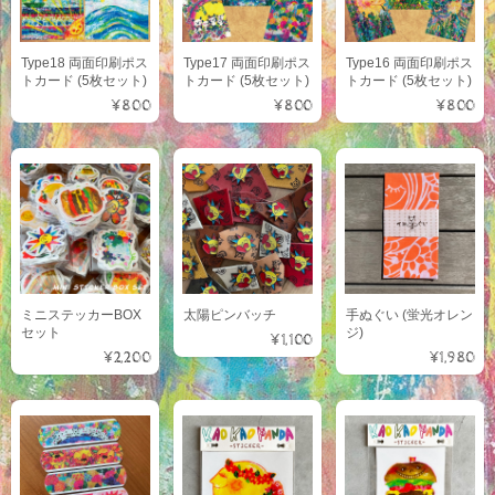
Type18 両面印刷ポス
Type17 両面印刷ポス
Type16 両面印刷ポス
トカード (5枚セット)
トカード (5枚セット)
トカード (5枚セット)
¥800
¥800
¥800
ミニステッカーBOX
太陽ピンバッチ
手ぬぐい (蛍光オレン
セット
ジ)
¥1,100
¥2,200
¥1,980