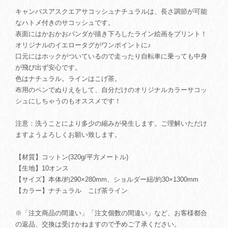
キャンバスアスクエアサコッシュナチュラルは、長さ調節が可能
なハトメ付きのサコッシュです。
表面にはかおかおパンダが描き下ろしたライン絵画をプリント！
オリジナルのイエロータグがワンポイントに♪
口元にはホックがついているので走ったり自転車に乗っても中身
が飛び出ず安心です。
色はナチュラル。ラインはこげ茶。
布用のペンでぬりえをして、自分だけのオリジナルカラーサコッ
シュにしちゃうのもオススメです！
注意：洗うことにより多少の縮みが発生します。ご理解いただけ
ますようよろしくお願い致します。
【材質】コットン(320g/平方メートル)
【生地】10オンス
【サイズ】本体/約290×280mm、ショルダー紐/約30×1300mm
【カラー】ナチュラル こげ茶ライン
※「注文商品の間違い」「注文個数の間違い」など、お客様都合
の返品、交換は受けかねますので予めご了承ください。