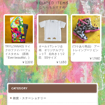
RELATED ITEMS
こちらもおすすめ
TRYL(YANAO) マイ
オールドTシャツ企
(ワケあり商品) アー
クロファイバーフェ
画 オリジナルプリ
トレインブーツ ピン
イスタオル (原画
ントT 右向きトリ2
ク
「Ever beautiful」)
匹 SSサイズ
¥1,980
¥2,200
¥1,650
CATEGORY
雑貨・ステーショナリー