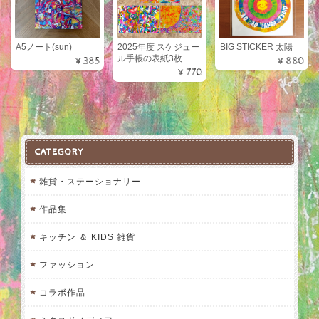
A5ノート(sun)
2025年度 スケジュー
BIG STICKER 太陽
ル手帳の表紙3枚
¥385
¥880
¥770
CATEGORY
雑貨・ステーショナリー
作品集
キッチン ＆ KIDS 雑貨
ファッション
コラボ作品